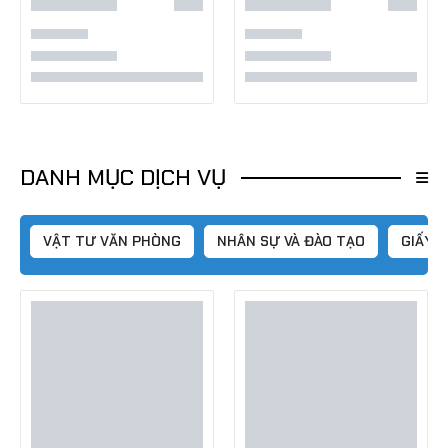
DANH MỤC DỊCH VỤ
VẬT TƯ VĂN PHÒNG
NHÂN SỰ VÀ ĐÀO TẠO
GIẤY 