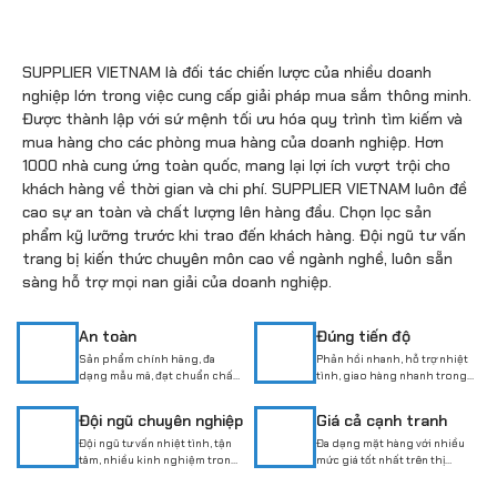
SUPPLIER VIETNAM là đối tác chiến lược của nhiều doanh
nghiệp lớn trong việc cung cấp giải pháp mua sắm thông minh.
Được thành lập với sứ mệnh tối ưu hóa quy trình tìm kiếm và
mua hàng cho các phòng mua hàng của doanh nghiệp. Hơn
1000 nhà cung ứng toàn quốc, mang lại lợi ích vượt trội cho
khách hàng về thời gian và chi phí. SUPPLIER VIETNAM luôn đề
cao sự an toàn và chất lượng lên hàng đầu. Chọn lọc sản
phẩm kỹ lưỡng trước khi trao đến khách hàng. Đội ngũ tư vấn
trang bị kiến thức chuyên môn cao về ngành nghề, luôn sẵn
sàng hỗ trợ mọi nan giải của doanh nghiệp.
An toàn
Đúng tiến độ
Sản phẩm chính hãng, đa
Phản hồi nhanh, hỗ trợ nhiệt
dạng mẫu mã, đạt chuẩn chất
tình, giao hàng nhanh trong
lượng cao
nội thành TP.HCM
Đội ngũ chuyên nghiệp
Giá cả cạnh tranh
Đội ngũ tư vấn nhiệt tình, tận
Đa dạng mặt hàng với nhiều
tâm, nhiều kinh nghiệm trong
mức giá tốt nhất trên thị
lĩnh vực bảo hộ lao động
trường